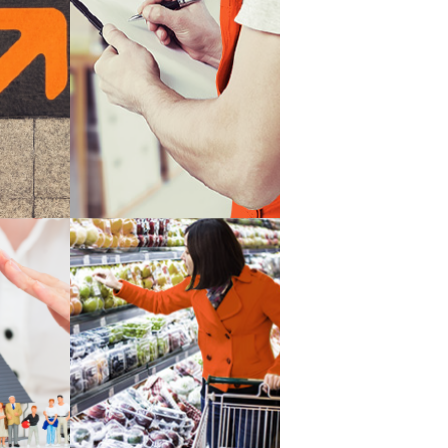
e rutas
optimización de la
ción
reposición
ver más
 de
predicción de la
s
demanda
ver más