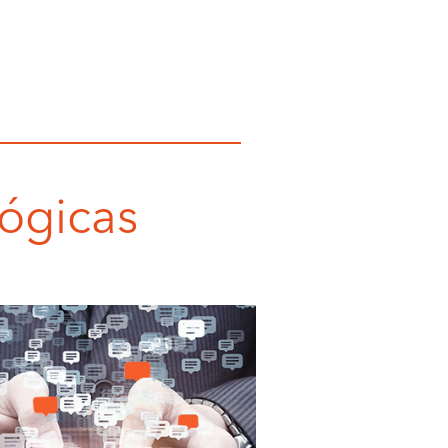
lógicas
chatbots