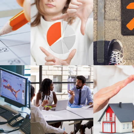
ión optima
planiﬁcación d
workforce analytics
rsonal
de distribu
ver más
 más
ver más
imiento
planiﬁcador comercial
tariﬁcador
ctivo
y marketing
producto
 más
ver más
ver más