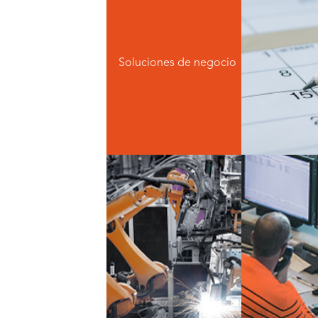
planificac
del pe
Soluciones de negocio
ver
planiﬁcación de la
manten
producción
predi
ver más
ver