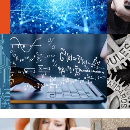
ver más
optimización matemática
sistema
ver más