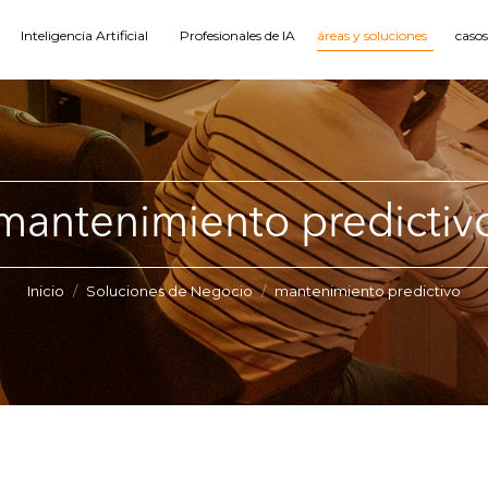
Inteligencia Artificial
Profesionales de IA
áreas y soluciones
casos
mantenimiento predictiv
Estás aquí:
Inicio
Soluciones de Negocio
mantenimiento predictivo