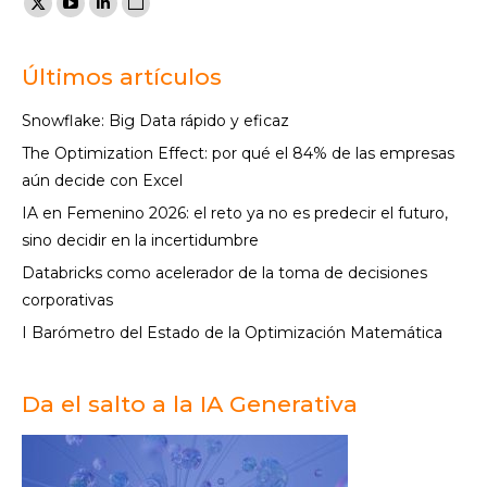
X
YouTube
Linkedin
Sitio
page
page
page
web
opens
opens
opens
page
Últimos artículos
in
in
in
opens
Snowflake: Big Data rápido y eficaz
new
new
new
in
The Optimization Effect: por qué el 84% de las empresas
window
window
window
new
aún decide con Excel
window
IA en Femenino 2026: el reto ya no es predecir el futuro,
sino decidir en la incertidumbre
Databricks como acelerador de la toma de decisiones
corporativas
I Barómetro del Estado de la Optimización Matemática
Da el salto a la IA Generativa