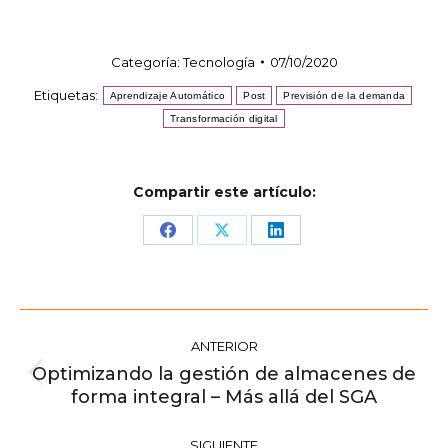
Categoría:
Tecnología
07/10/2020
Etiquetas:
Aprendizaje Automático
Post
Previsión de la demanda
Transformación digital
Compartir este artículo:
Share
Share
Share
on
on
on
Facebook
X
LinkedIn
Navegación
ANTERIOR
entre
Optimizando la gestión de almacenes de
publicaciones
Publicación
forma integral – Más allá del SGA
anterior:
SIGUIENTE