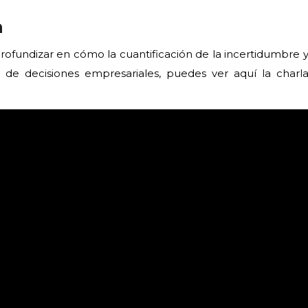
a
profundizar en cómo la cuantificación de la incertidumbre 
 de decisiones empresariales, puedes ver aquí la charl