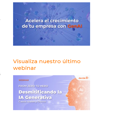
a
,
s
Visualiza nuestro último
e
webinar
s