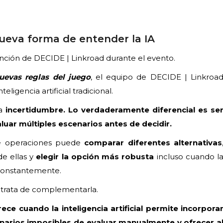
nueva forma de entender la IA
ención de DECIDE | Linkroad durante el evento.
nuevas reglas del juego
, el equipo de DECIDE | Linkroa
ligencia artificial tradicional.
la
incertidumbre. Lo verdaderamente diferencial es se
luar múltiples escenarios antes de decidir.
 de operaciones puede
comparar diferentes alternativas
e ellas y
elegir la opción más robusta
incluso cuando l
 constantemente.
e trata de complementarla.
rece cuando la inteligencia artificial permite incorpora
cenarios imposibles de evaluar manualmente y ofrecer a