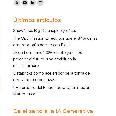
Encuéntranos en:
X
YouTube
Linkedin
Sitio
page
page
page
web
opens
opens
opens
page
Últimos artículos
in
in
in
opens
Snowflake: Big Data rápido y eficaz
new
new
new
in
The Optimization Effect: por qué el 84% de las
window
window
window
new
empresas aún decide con Excel
window
IA en Femenino 2026: el reto ya no es
predecir el futuro, sino decidir en la
incertidumbre
Databricks como acelerador de la toma de
decisiones corporativas
I Barómetro del Estado de la Optimización
Matemática
a
Da el salto a la IA Generativa