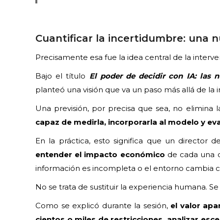
Cuantificar la incertidumbre: una 
Precisamente esa fue la idea central de la interv
Bajo el título
El poder de decidir con IA: las 
planteó una visión que va un paso más allá de la inte
Una previsión, por precisa que sea, no elimina 
capaz de medirla, incorporarla al modelo y eva
En la práctica, esto significa que un director
entender el impacto económico
de cada una d
información es incompleta o el entorno cambia
No se trata de sustituir la experiencia humana. S
Como se explicó durante la sesión,
el valor apa
cientos o miles de restricciones, analizar es