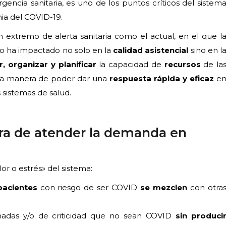
ncia sanitaria, es uno de los puntos críticos del sistem
ia del COVID-19.
n extremo de alerta sanitaria como el actual, en el que l
io ha impactado no solo en la
calidad asistencial
sino en l
ar, organizar y planificar
la capacidad de
recursos
de la
nica manera de poder dar una
respuesta rápida y eficaz
e
 sistemas de salud.
ora de atender la demanda en
r o estrés» del sistema:
pacientes
con riesgo de ser COVID
se mezclen
con otra
madas y/o de criticidad que no sean COVID
sin produci