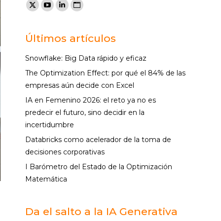
Encuéntranos en:
X
YouTube
Linkedin
Sitio
page
page
page
web
opens
opens
opens
page
Últimos artículos
in
in
in
opens
Snowflake: Big Data rápido y eficaz
new
new
new
in
The Optimization Effect: por qué el 84% de las
window
window
window
new
empresas aún decide con Excel
window
IA en Femenino 2026: el reto ya no es
predecir el futuro, sino decidir en la
incertidumbre
Databricks como acelerador de la toma de
decisiones corporativas
I Barómetro del Estado de la Optimización
Matemática
a
Da el salto a la IA Generativa