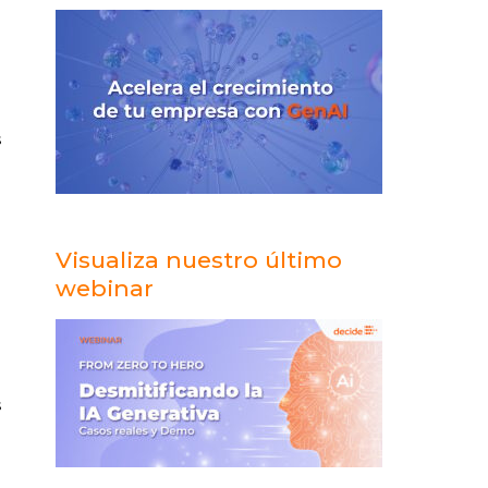
a
a
a
s
n
Visualiza nuestro último
webinar
s
r