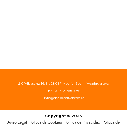
C/Albasanz 16, 3º, 28037 Madrid, Spain (Headquarters)
ES +34 913 758 375
info@decidesoluciones.es
Copyright © 2023
Aviso Legal
|
Política de Cookies
|
Política de Privacidad
|
Política de