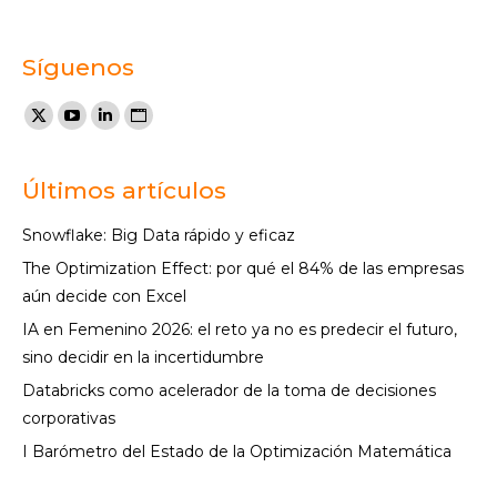
Síguenos
Encuéntranos en:
X
YouTube
Linkedin
Sitio
page
page
page
web
opens
opens
opens
page
Últimos artículos
in
in
in
opens
Snowflake: Big Data rápido y eficaz
new
new
new
in
The Optimization Effect: por qué el 84% de las empresas
window
window
window
new
aún decide con Excel
window
IA en Femenino 2026: el reto ya no es predecir el futuro,
sino decidir en la incertidumbre
Databricks como acelerador de la toma de decisiones
corporativas
I Barómetro del Estado de la Optimización Matemática