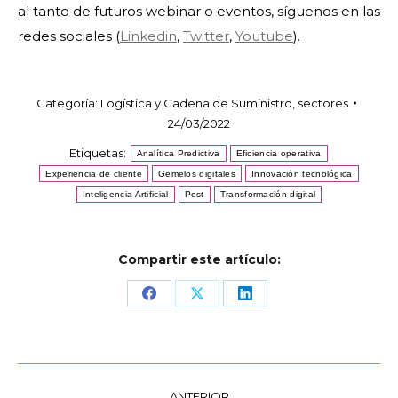
al tanto de futuros webinar o eventos, síguenos en las
redes sociales (
Linkedin
,
Twitter
,
Youtube
).
Categoría:
Logística y Cadena de Suministro
,
sectores
24/03/2022
Etiquetas:
Analítica Predictiva
Eficiencia operativa
Experiencia de cliente
Gemelos digitales
Innovación tecnológica
Inteligencia Artificial
Post
Transformación digital
Compartir este artículo:
Share
Share
Share
on
on
on
Facebook
X
LinkedIn
Navegación
ANTERIOR