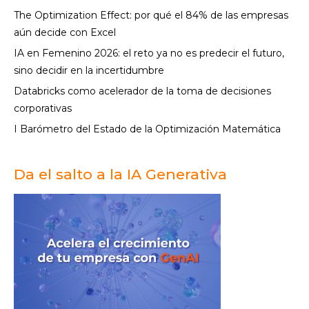
The Optimization Effect: por qué el 84% de las empresas
window
window
window
new
aún decide con Excel
window
IA en Femenino 2026: el reto ya no es predecir el futuro,
sino decidir en la incertidumbre
Databricks como acelerador de la toma de decisiones
corporativas
I Barómetro del Estado de la Optimización Matemática
Da el salto a la IA Generativa