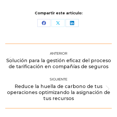
Compartir este artículo:
Share
Share
Share
on
on
on
Facebook
X
LinkedIn
Navegación
ANTERIOR
entre
Solución para la gestión eficaz del proceso
publicaciones
Publicación
de tarificación en compañías de seguros
anterior:
SIGUIENTE
Reduce la huella de carbono de tus
operaciones optimizando la asignación de
Publicación
tus recursos
siguiente: