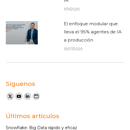
IA
11/11/2025
El enfoque modular que
lleva el 95% agentes de IA
a producción
15/07/2025
Síguenos
Encuéntranos en:
X
YouTube
Linkedin
Sitio
page
page
page
web
opens
opens
opens
page
Últimos artículos
in
in
in
opens
Snowflake: Big Data rápido y eficaz
new
new
new
in